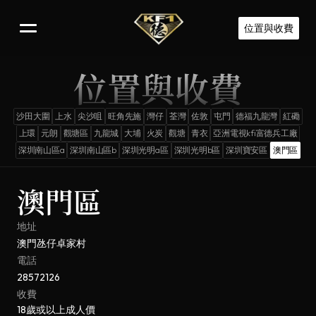
位置與收費
位置與收費
沙田大圍
上水
尖沙咀
旺角先施
灣仔
荃灣
佐敦
屯門
德福九龍灣
紅磡
上環
元朗
觀塘區
九龍城
大埔
火炭
觀塘
青衣
亞洲電視kfi富德兵工廠
深圳南山區a
深圳南山區b
深圳光明a區
深圳光明b區
深圳寶安區
澳門區
澳門區
地址
澳門氹仔卓家村
電話
28572126
收費
18歲或以上成人價