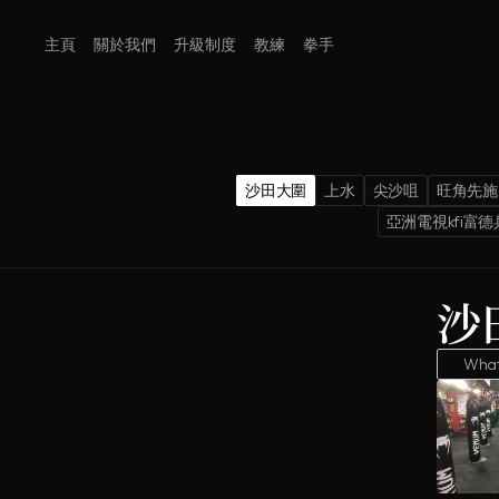
主頁
關於我們
升級制度
教練
拳手
沙田大圍
上水
尖沙咀
旺角先施
亞洲電視kfi富
沙
Wha