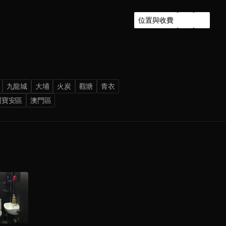
位置與收費
九龍城
大埔
火炭
觀塘
青衣
圳寶安區
澳門區