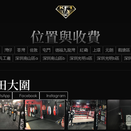
位置與收費
灣仔
荃灣
佐敦
屯門
德福九龍灣
紅磡
上環
元朗
觀塘區
德兵工廠
深圳南山區a
深圳南山區b
深圳光明a區
深圳光明b區
深
田大圍
tsApp
Facebook
Instagram